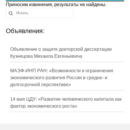
Сотрудники
Приносим извинения, результаты не найдены.
Отчетность
Объявления:
Противодействие коррупции
Материалы для СМИ
Объявление о защите докторской диссертации
Кузнецова Михаила Евгеньевича
Публикации
МАЭФ-ИНП РАН: «Возможности и ограничения
Научная жизнь
экономического развития России в средне- и
долгосрочной перспективе»
Издания
Проблемы прогнозирования
14 мая ЦДУ: «Развитие человеческого капитала как
фактор экономического роста»
О журнале
Номера журналов