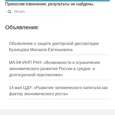
Сотрудники
Приносим извинения, результаты не найдены.
Отчетность
Объявления:
Противодействие коррупции
Материалы для СМИ
Объявление о защите докторской диссертации
Кузнецова Михаила Евгеньевича
Публикации
МАЭФ-ИНП РАН: «Возможности и ограничения
Научная жизнь
экономического развития России в средне- и
долгосрочной перспективе»
Издания
Проблемы прогнозирования
14 мая ЦДУ: «Развитие человеческого капитала как
фактор экономического роста»
О журнале
Номера журналов