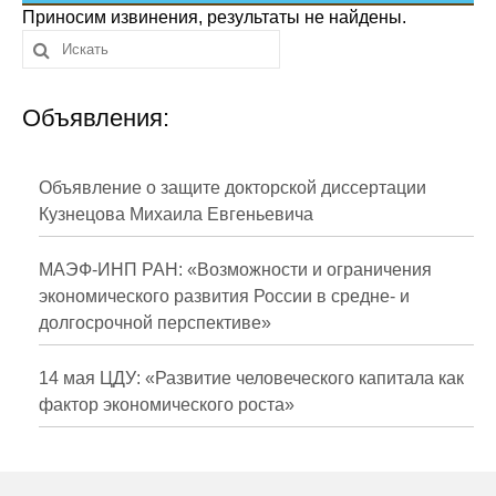
Сотрудники
Приносим извинения, результаты не найдены.
Отчетность
Объявления:
Противодействие коррупции
Материалы для СМИ
Объявление о защите докторской диссертации
Кузнецова Михаила Евгеньевича
Публикации
МАЭФ-ИНП РАН: «Возможности и ограничения
Научная жизнь
экономического развития России в средне- и
долгосрочной перспективе»
Издания
Проблемы прогнозирования
14 мая ЦДУ: «Развитие человеческого капитала как
фактор экономического роста»
О журнале
Номера журналов