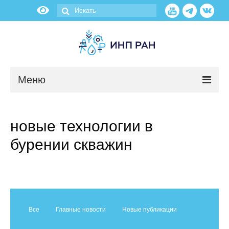
Меню
Новости
новые технологии в
О нас
бурении скважин
Об институте
Научные подразделения
Администрация
Все
Главные новости
Новые публикации