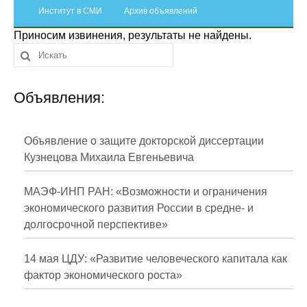
Сотрудники
Институт в СМИ
Архив объявлений
Приносим извинения, результаты не найдены.
Отчетность
Противодействие коррупции
Объявления:
Материалы для СМИ
Публикации
Объявление о защите докторской диссертации
Кузнецова Михаила Евгеньевича
Научная жизнь
МАЭФ-ИНП РАН: «Возможности и ограничения
Издания
экономического развития России в средне- и
долгосрочной перспективе»
Проблемы прогнозирования
О журнале
14 мая ЦДУ: «Развитие человеческого капитала как
фактор экономического роста»
Номера журналов