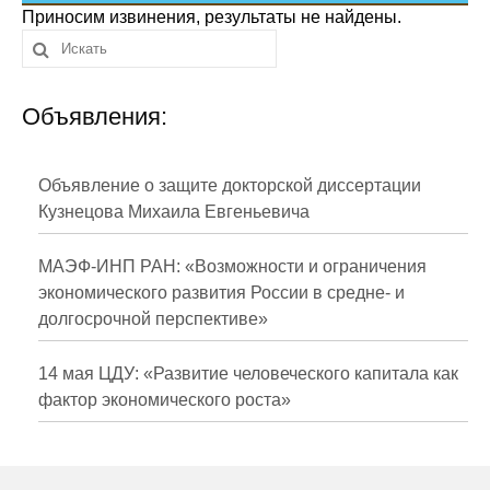
Сотрудники
Приносим извинения, результаты не найдены.
Отчетность
Объявления:
Противодействие коррупции
Материалы для СМИ
Объявление о защите докторской диссертации
Кузнецова Михаила Евгеньевича
Публикации
МАЭФ-ИНП РАН: «Возможности и ограничения
Научная жизнь
экономического развития России в средне- и
долгосрочной перспективе»
Издания
Проблемы прогнозирования
14 мая ЦДУ: «Развитие человеческого капитала как
фактор экономического роста»
О журнале
Номера журналов