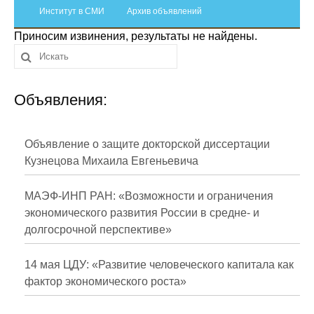
Сотрудники
Институт в СМИ
Архив объявлений
Приносим извинения, результаты не найдены.
Отчетность
Противодействие коррупции
Объявления:
Материалы для СМИ
Публикации
Объявление о защите докторской диссертации
Кузнецова Михаила Евгеньевича
Научная жизнь
МАЭФ-ИНП РАН: «Возможности и ограничения
Издания
экономического развития России в средне- и
долгосрочной перспективе»
Проблемы прогнозирования
О журнале
14 мая ЦДУ: «Развитие человеческого капитала как
фактор экономического роста»
Номера журналов