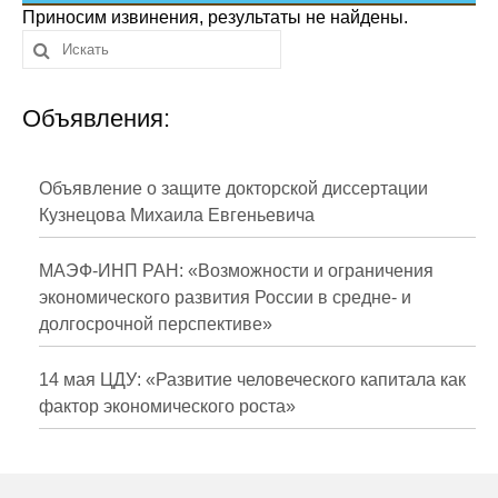
Сотрудники
Приносим извинения, результаты не найдены.
Отчетность
Объявления:
Противодействие коррупции
Материалы для СМИ
Объявление о защите докторской диссертации
Кузнецова Михаила Евгеньевича
Публикации
МАЭФ-ИНП РАН: «Возможности и ограничения
Научная жизнь
экономического развития России в средне- и
долгосрочной перспективе»
Издания
Проблемы прогнозирования
14 мая ЦДУ: «Развитие человеческого капитала как
фактор экономического роста»
О журнале
Номера журналов