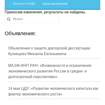
Сотрудники
Институт в СМИ
Архив объявлений
Приносим извинения, результаты не найдены.
Отчетность
Противодействие коррупции
Объявления:
Материалы для СМИ
Публикации
Объявление о защите докторской диссертации
Кузнецова Михаила Евгеньевича
Научная жизнь
МАЭФ-ИНП РАН: «Возможности и ограничения
Издания
экономического развития России в средне- и
долгосрочной перспективе»
Проблемы прогнозирования
О журнале
14 мая ЦДУ: «Развитие человеческого капитала как
фактор экономического роста»
Номера журналов