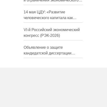
и ограничения экономического
развития России в средне- и
долгосрочной перспективе»
14 мая ЦДУ: «Развитие
человеческого капитала как
фактор экономического роста»
VI-й Российский экономический
конгресс (РЭК-2026)
Объявление о защите
кандидатской диссертации
Трындиной Николь Сергеевны