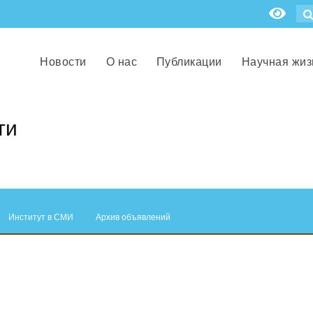
Новости
О нас
Публикации
Научная жиз
ти
Институт в СМИ
Архив объявлений
.