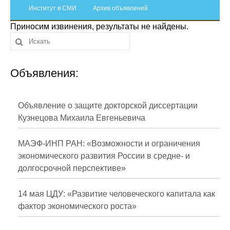
Сотрудники
Институт в СМИ
Архив объявлений
Приносим извинения, результаты не найдены.
Отчетность
Противодействие коррупции
Объявления:
Материалы для СМИ
Публикации
Объявление о защите докторской диссертации
Кузнецова Михаила Евгеньевича
Научная жизнь
МАЭФ-ИНП РАН: «Возможности и ограничения
Издания
экономического развития России в средне- и
долгосрочной перспективе»
Проблемы прогнозирования
О журнале
14 мая ЦДУ: «Развитие человеческого капитала как
фактор экономического роста»
Номера журналов