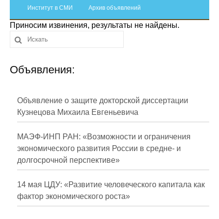
Сотрудники
Институт в СМИ
Архив объявлений
Приносим извинения, результаты не найдены.
Отчетность
Противодействие коррупции
Объявления:
Материалы для СМИ
Публикации
Объявление о защите докторской диссертации
Кузнецова Михаила Евгеньевича
Научная жизнь
МАЭФ-ИНП РАН: «Возможности и ограничения
Издания
экономического развития России в средне- и
долгосрочной перспективе»
Проблемы прогнозирования
О журнале
14 мая ЦДУ: «Развитие человеческого капитала как
фактор экономического роста»
Номера журналов