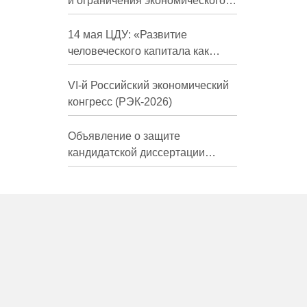
и ограничения экономического
развития России в средне- и
долгосрочной перспективе»
14 мая ЦДУ: «Развитие
человеческого капитала как
фактор экономического роста»
VI-й Российский экономический
конгресс (РЭК-2026)
Объявление о защите
кандидатской диссертации
Трындиной Николь Сергеевны