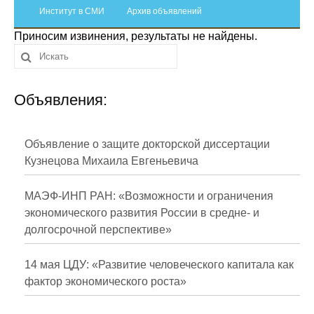
Сотрудники
Институт в СМИ
Архив объявлений
Приносим извинения, результаты не найдены.
Отчетность
Противодействие коррупции
Объявления:
Материалы для СМИ
Публикации
Объявление о защите докторской диссертации
Кузнецова Михаила Евгеньевича
Научная жизнь
МАЭФ-ИНП РАН: «Возможности и ограничения
Издания
экономического развития России в средне- и
долгосрочной перспективе»
Проблемы прогнозирования
О журнале
14 мая ЦДУ: «Развитие человеческого капитала как
фактор экономического роста»
Номера журналов