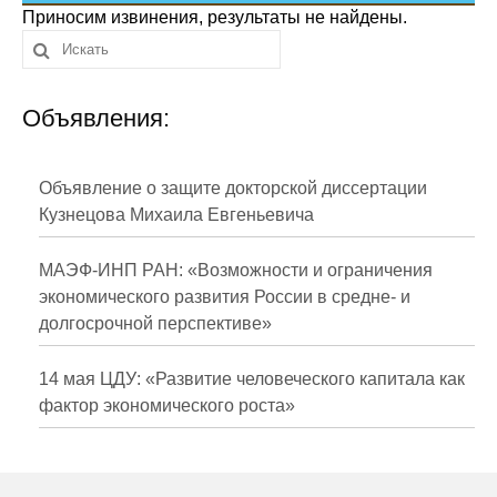
Сотрудники
Приносим извинения, результаты не найдены.
Отчетность
Объявления:
Противодействие коррупции
Материалы для СМИ
Объявление о защите докторской диссертации
Кузнецова Михаила Евгеньевича
Публикации
МАЭФ-ИНП РАН: «Возможности и ограничения
Научная жизнь
экономического развития России в средне- и
долгосрочной перспективе»
Издания
Проблемы прогнозирования
14 мая ЦДУ: «Развитие человеческого капитала как
фактор экономического роста»
О журнале
Номера журналов