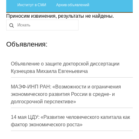
Сотрудники
Институт в СМИ
Архив объявлений
Приносим извинения, результаты не найдены.
Отчетность
Противодействие коррупции
Объявления:
Материалы для СМИ
Публикации
Объявление о защите докторской диссертации
Кузнецова Михаила Евгеньевича
Научная жизнь
МАЭФ-ИНП РАН: «Возможности и ограничения
Издания
экономического развития России в средне- и
долгосрочной перспективе»
Проблемы прогнозирования
О журнале
14 мая ЦДУ: «Развитие человеческого капитала как
фактор экономического роста»
Номера журналов