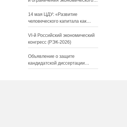
и ограничения экономического
развития России в средне- и
долгосрочной перспективе»
14 мая ЦДУ: «Развитие
человеческого капитала как
фактор экономического роста»
VI-й Российский экономический
конгресс (РЭК-2026)
Объявление о защите
кандидатской диссертации
Трындиной Николь Сергеевны