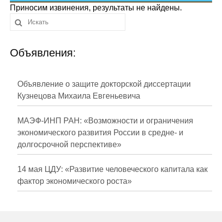
Сотрудники
Приносим извинения, результаты не найдены.
Отчетность
Объявления:
Противодействие коррупции
Материалы для СМИ
Объявление о защите докторской диссертации
Кузнецова Михаила Евгеньевича
Публикации
МАЭФ-ИНП РАН: «Возможности и ограничения
Научная жизнь
экономического развития России в средне- и
долгосрочной перспективе»
Издания
Проблемы прогнозирования
14 мая ЦДУ: «Развитие человеческого капитала как
фактор экономического роста»
О журнале
Номера журналов