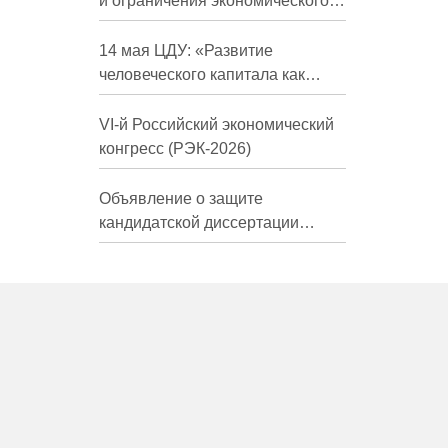
и ограничения экономического
развития России в средне- и
долгосрочной перспективе»
14 мая ЦДУ: «Развитие
человеческого капитала как
фактор экономического роста»
VI-й Российский экономический
конгресс (РЭК-2026)
Объявление о защите
кандидатской диссертации
Трындиной Николь Сергеевны