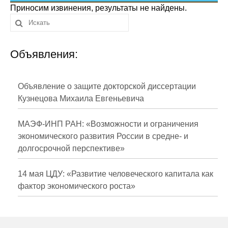
Сотрудники
Приносим извинения, результаты не найдены.
Отчетность
Объявления:
Противодействие коррупции
Материалы для СМИ
Объявление о защите докторской диссертации
Кузнецова Михаила Евгеньевича
Публикации
МАЭФ-ИНП РАН: «Возможности и ограничения
Научная жизнь
экономического развития России в средне- и
долгосрочной перспективе»
Издания
Проблемы прогнозирования
14 мая ЦДУ: «Развитие человеческого капитала как
фактор экономического роста»
О журнале
Номера журналов