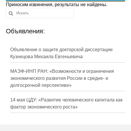
Сотрудники
Приносим извинения, результаты не найдены.
Отчетность
Объявления:
Противодействие коррупции
Материалы для СМИ
Объявление о защите докторской диссертации
Кузнецова Михаила Евгеньевича
Публикации
МАЭФ-ИНП РАН: «Возможности и ограничения
Научная жизнь
экономического развития России в средне- и
долгосрочной перспективе»
Издания
Проблемы прогнозирования
14 мая ЦДУ: «Развитие человеческого капитала как
фактор экономического роста»
О журнале
Номера журналов