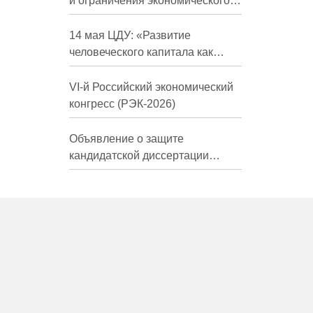
и ограничения экономического
развития России в средне- и
долгосрочной перспективе»
14 мая ЦДУ: «Развитие
человеческого капитала как
фактор экономического роста»
VI-й Российский экономический
конгресс (РЭК-2026)
Объявление о защите
кандидатской диссертации
Трындиной Николь Сергеевны