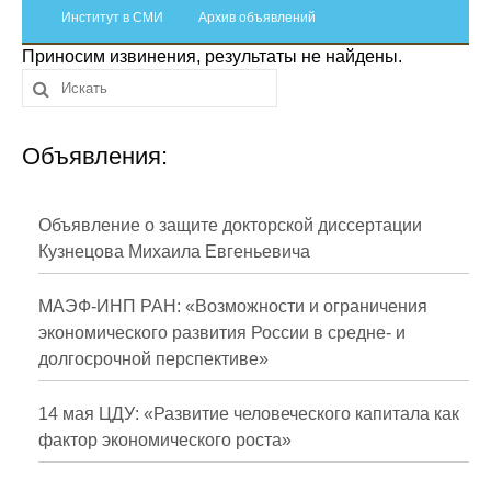
Сотрудники
Институт в СМИ
Архив объявлений
Приносим извинения, результаты не найдены.
Отчетность
Противодействие коррупции
Объявления:
Материалы для СМИ
Публикации
Объявление о защите докторской диссертации
Кузнецова Михаила Евгеньевича
Научная жизнь
МАЭФ-ИНП РАН: «Возможности и ограничения
Издания
экономического развития России в средне- и
долгосрочной перспективе»
Проблемы прогнозирования
О журнале
14 мая ЦДУ: «Развитие человеческого капитала как
фактор экономического роста»
Номера журналов