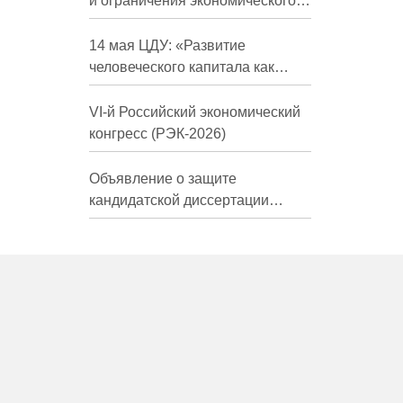
и ограничения экономического
развития России в средне- и
долгосрочной перспективе»
14 мая ЦДУ: «Развитие
человеческого капитала как
фактор экономического роста»
VI-й Российский экономический
конгресс (РЭК-2026)
Объявление о защите
кандидатской диссертации
Трындиной Николь Сергеевны