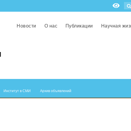
Новости
О нас
Публикации
Научная жиз
и
Институт в СМИ
Архив объявлений
.