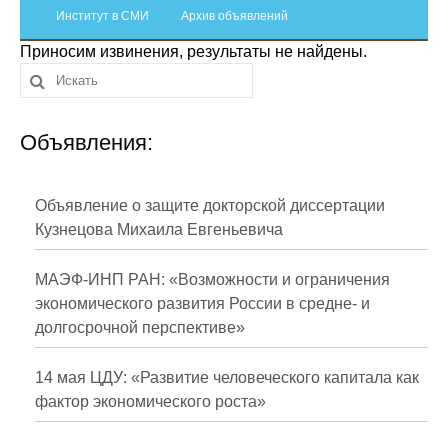
Сотрудники
Институт в СМИ
Архив объявлений
Приносим извинения, результаты не найдены.
Отчетность
Противодействие коррупции
Объявления:
Материалы для СМИ
Публикации
Объявление о защите докторской диссертации
Кузнецова Михаила Евгеньевича
Научная жизнь
МАЭФ-ИНП РАН: «Возможности и ограничения
Издания
экономического развития России в средне- и
долгосрочной перспективе»
Проблемы прогнозирования
О журнале
14 мая ЦДУ: «Развитие человеческого капитала как
фактор экономического роста»
Номера журналов