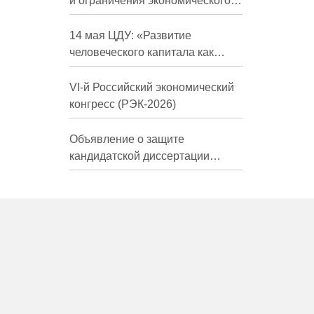
и ограничения экономического
развития России в средне- и
долгосрочной перспективе»
14 мая ЦДУ: «Развитие
человеческого капитала как
фактор экономического роста»
VI-й Российский экономический
конгресс (РЭК-2026)
Объявление о защите
кандидатской диссертации
Трындиной Николь Сергеевны