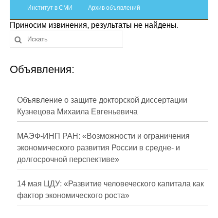
Сотрудники
Институт в СМИ
Архив объявлений
Приносим извинения, результаты не найдены.
Отчетность
Противодействие коррупции
Объявления:
Материалы для СМИ
Публикации
Объявление о защите докторской диссертации
Кузнецова Михаила Евгеньевича
Научная жизнь
МАЭФ-ИНП РАН: «Возможности и ограничения
Издания
экономического развития России в средне- и
долгосрочной перспективе»
Проблемы прогнозирования
О журнале
14 мая ЦДУ: «Развитие человеческого капитала как
фактор экономического роста»
Номера журналов