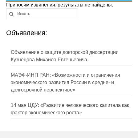
Сотрудники
Приносим извинения, результаты не найдены.
Отчетность
Объявления:
Противодействие коррупции
Материалы для СМИ
Объявление о защите докторской диссертации
Кузнецова Михаила Евгеньевича
Публикации
МАЭФ-ИНП РАН: «Возможности и ограничения
Научная жизнь
экономического развития России в средне- и
долгосрочной перспективе»
Издания
Проблемы прогнозирования
14 мая ЦДУ: «Развитие человеческого капитала как
фактор экономического роста»
О журнале
Номера журналов