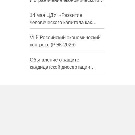
и ограничения экономического
развития России в средне- и
долгосрочной перспективе»
14 мая ЦДУ: «Развитие
человеческого капитала как
фактор экономического роста»
VI-й Российский экономический
конгресс (РЭК-2026)
Объявление о защите
кандидатской диссертации
Трындиной Николь Сергеевны