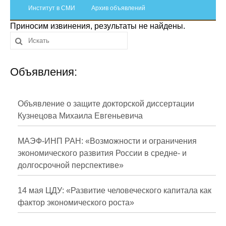
Сотрудники
Институт в СМИ
Архив объявлений
Приносим извинения, результаты не найдены.
Отчетность
Противодействие коррупции
Объявления:
Материалы для СМИ
Публикации
Объявление о защите докторской диссертации
Кузнецова Михаила Евгеньевича
Научная жизнь
МАЭФ-ИНП РАН: «Возможности и ограничения
Издания
экономического развития России в средне- и
долгосрочной перспективе»
Проблемы прогнозирования
О журнале
14 мая ЦДУ: «Развитие человеческого капитала как
фактор экономического роста»
Номера журналов