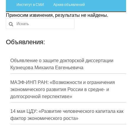
Сотрудники
Институт в СМИ
Архив объявлений
Приносим извинения, результаты не найдены.
Отчетность
Противодействие коррупции
Объявления:
Материалы для СМИ
Публикации
Объявление о защите докторской диссертации
Кузнецова Михаила Евгеньевича
Научная жизнь
МАЭФ-ИНП РАН: «Возможности и ограничения
Издания
экономического развития России в средне- и
долгосрочной перспективе»
Проблемы прогнозирования
О журнале
14 мая ЦДУ: «Развитие человеческого капитала как
фактор экономического роста»
Номера журналов