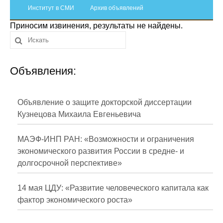
Сотрудники
Институт в СМИ
Архив объявлений
Приносим извинения, результаты не найдены.
Отчетность
Противодействие коррупции
Объявления:
Материалы для СМИ
Публикации
Объявление о защите докторской диссертации
Кузнецова Михаила Евгеньевича
Научная жизнь
МАЭФ-ИНП РАН: «Возможности и ограничения
Издания
экономического развития России в средне- и
долгосрочной перспективе»
Проблемы прогнозирования
О журнале
14 мая ЦДУ: «Развитие человеческого капитала как
фактор экономического роста»
Номера журналов