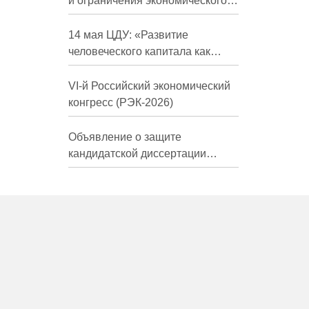
и ограничения экономического
развития России в средне- и
долгосрочной перспективе»
14 мая ЦДУ: «Развитие
человеческого капитала как
фактор экономического роста»
VI-й Российский экономический
конгресс (РЭК-2026)
Объявление о защите
кандидатской диссертации
Трындиной Николь Сергеевны