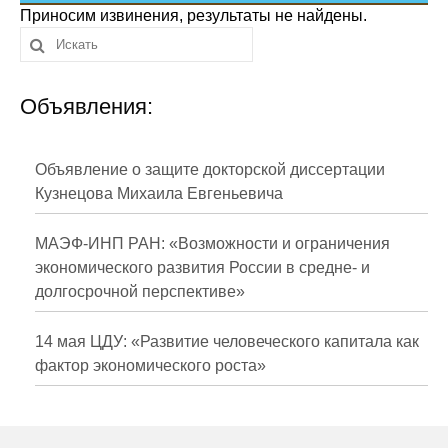
Сотрудники
Приносим извинения, результаты не найдены.
Отчетность
Объявления:
Противодействие коррупции
Материалы для СМИ
Объявление о защите докторской диссертации
Кузнецова Михаила Евгеньевича
Публикации
МАЭФ-ИНП РАН: «Возможности и ограничения
Научная жизнь
экономического развития России в средне- и
долгосрочной перспективе»
Издания
Проблемы прогнозирования
14 мая ЦДУ: «Развитие человеческого капитала как
фактор экономического роста»
О журнале
Номера журналов