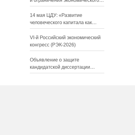
и ограничения экономического
развития России в средне- и
долгосрочной перспективе»
14 мая ЦДУ: «Развитие
человеческого капитала как
фактор экономического роста»
VI-й Российский экономический
конгресс (РЭК-2026)
Объявление о защите
кандидатской диссертации
Трындиной Николь Сергеевны