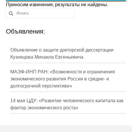
Сотрудники
Приносим извинения, результаты не найдены.
Отчетность
Объявления:
Противодействие коррупции
Материалы для СМИ
Объявление о защите докторской диссертации
Кузнецова Михаила Евгеньевича
Публикации
МАЭФ-ИНП РАН: «Возможности и ограничения
Научная жизнь
экономического развития России в средне- и
долгосрочной перспективе»
Издания
Проблемы прогнозирования
14 мая ЦДУ: «Развитие человеческого капитала как
фактор экономического роста»
О журнале
Номера журналов