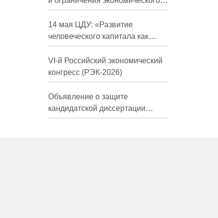
и ограничения экономического
развития России в средне- и
долгосрочной перспективе»
14 мая ЦДУ: «Развитие
человеческого капитала как
фактор экономического роста»
VI-й Российский экономический
конгресс (РЭК-2026)
Объявление о защите
кандидатской диссертации
Трындиной Николь Сергеевны