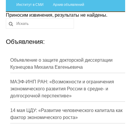
Сотрудники
Институт в СМИ
Архив объявлений
Приносим извинения, результаты не найдены.
Отчетность
Противодействие коррупции
Объявления:
Материалы для СМИ
Публикации
Объявление о защите докторской диссертации
Кузнецова Михаила Евгеньевича
Научная жизнь
МАЭФ-ИНП РАН: «Возможности и ограничения
Издания
экономического развития России в средне- и
долгосрочной перспективе»
Проблемы прогнозирования
О журнале
14 мая ЦДУ: «Развитие человеческого капитала как
фактор экономического роста»
Номера журналов