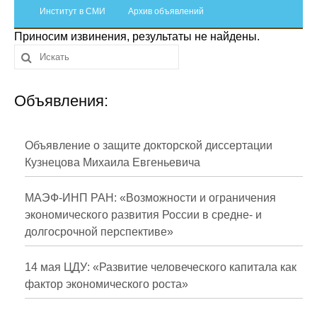
Сотрудники
Институт в СМИ
Архив объявлений
Приносим извинения, результаты не найдены.
Отчетность
Противодействие коррупции
Объявления:
Материалы для СМИ
Публикации
Объявление о защите докторской диссертации
Кузнецова Михаила Евгеньевича
Научная жизнь
МАЭФ-ИНП РАН: «Возможности и ограничения
Издания
экономического развития России в средне- и
долгосрочной перспективе»
Проблемы прогнозирования
О журнале
14 мая ЦДУ: «Развитие человеческого капитала как
фактор экономического роста»
Номера журналов