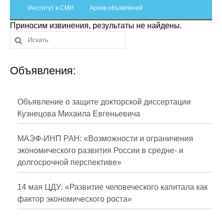
Сотрудники
Институт в СМИ
Архив объявлений
Приносим извинения, результаты не найдены.
Отчетность
Противодействие коррупции
Объявления:
Материалы для СМИ
Публикации
Объявление о защите докторской диссертации
Кузнецова Михаила Евгеньевича
Научная жизнь
МАЭФ-ИНП РАН: «Возможности и ограничения
Издания
экономического развития России в средне- и
долгосрочной перспективе»
Проблемы прогнозирования
О журнале
14 мая ЦДУ: «Развитие человеческого капитала как
фактор экономического роста»
Номера журналов