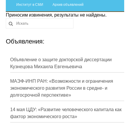
Сотрудники
Институт в СМИ
Архив объявлений
Приносим извинения, результаты не найдены.
Отчетность
Противодействие коррупции
Объявления:
Материалы для СМИ
Публикации
Объявление о защите докторской диссертации
Кузнецова Михаила Евгеньевича
Научная жизнь
МАЭФ-ИНП РАН: «Возможности и ограничения
Издания
экономического развития России в средне- и
долгосрочной перспективе»
Проблемы прогнозирования
О журнале
14 мая ЦДУ: «Развитие человеческого капитала как
фактор экономического роста»
Номера журналов