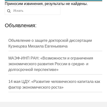
Сотрудники
Приносим извинения, результаты не найдены.
Отчетность
Объявления:
Противодействие коррупции
Материалы для СМИ
Объявление о защите докторской диссертации
Кузнецова Михаила Евгеньевича
Публикации
МАЭФ-ИНП РАН: «Возможности и ограничения
Научная жизнь
экономического развития России в средне- и
долгосрочной перспективе»
Издания
Проблемы прогнозирования
14 мая ЦДУ: «Развитие человеческого капитала как
фактор экономического роста»
О журнале
Номера журналов