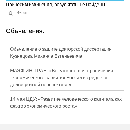
Сотрудники
Приносим извинения, результаты не найдены.
Отчетность
Объявления:
Противодействие коррупции
Материалы для СМИ
Объявление о защите докторской диссертации
Кузнецова Михаила Евгеньевича
Публикации
МАЭФ-ИНП РАН: «Возможности и ограничения
Научная жизнь
экономического развития России в средне- и
долгосрочной перспективе»
Издания
Проблемы прогнозирования
14 мая ЦДУ: «Развитие человеческого капитала как
фактор экономического роста»
О журнале
Номера журналов