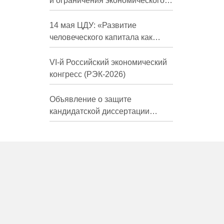
и ограничения экономического
развития России в средне- и
долгосрочной перспективе»
14 мая ЦДУ: «Развитие
человеческого капитала как
фактор экономического роста»
VI-й Российский экономический
конгресс (РЭК-2026)
Объявление о защите
кандидатской диссертации
Трындиной Николь Сергеевны