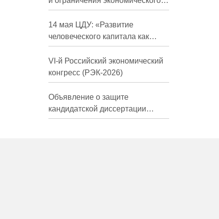
и ограничения экономического
развития России в средне- и
долгосрочной перспективе»
14 мая ЦДУ: «Развитие
человеческого капитала как
фактор экономического роста»
VI-й Российский экономический
конгресс (РЭК-2026)
Объявление о защите
кандидатской диссертации
Трындиной Николь Сергеевны