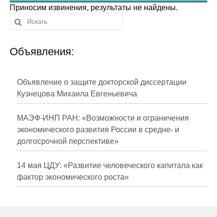
Сотрудники
Приносим извинения, результаты не найдены.
Отчетность
Объявления:
Противодействие коррупции
Материалы для СМИ
Объявление о защите докторской диссертации
Кузнецова Михаила Евгеньевича
Публикации
МАЭФ-ИНП РАН: «Возможности и ограничения
Научная жизнь
экономического развития России в средне- и
долгосрочной перспективе»
Издания
Проблемы прогнозирования
14 мая ЦДУ: «Развитие человеческого капитала как
фактор экономического роста»
О журнале
Номера журналов