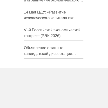
и ограничения экономического
развития России в средне- и
долгосрочной перспективе»
14 мая ЦДУ: «Развитие
человеческого капитала как
фактор экономического роста»
VI-й Российский экономический
конгресс (РЭК-2026)
Объявление о защите
кандидатской диссертации
Трындиной Николь Сергеевны