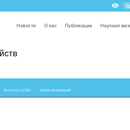
Новости
О нас
Публикации
Научная жиз
йств
Институт в СМИ
Архив объявлений
.