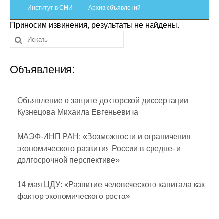
Сотрудники
Институт в СМИ
Архив объявлений
Приносим извинения, результаты не найдены.
Отчетность
Противодействие коррупции
Объявления:
Материалы для СМИ
Публикации
Объявление о защите докторской диссертации
Кузнецова Михаила Евгеньевича
Научная жизнь
МАЭФ-ИНП РАН: «Возможности и ограничения
Издания
экономического развития России в средне- и
долгосрочной перспективе»
Проблемы прогнозирования
О журнале
14 мая ЦДУ: «Развитие человеческого капитала как
фактор экономического роста»
Номера журналов