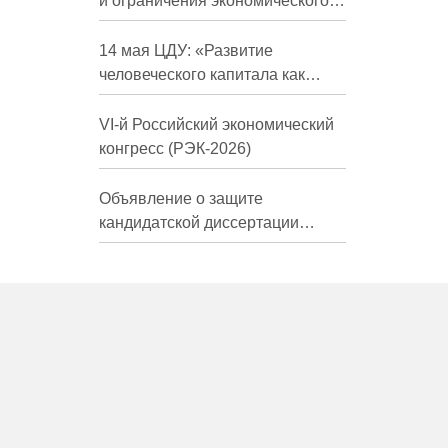
и ограничения экономического
развития России в средне- и
долгосрочной перспективе»
14 мая ЦДУ: «Развитие
человеческого капитала как
фактор экономического роста»
VI-й Российский экономический
конгресс (РЭК-2026)
Объявление о защите
кандидатской диссертации
Трындиной Николь Сергеевны