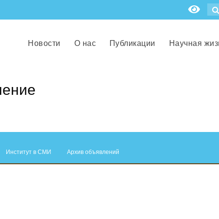
Новости
О нас
Публикации
Научная жиз
нение
Институт в СМИ
Архив объявлений
.