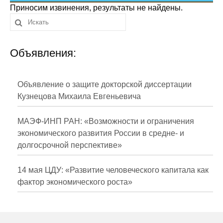
Сотрудники
Приносим извинения, результаты не найдены.
Отчетность
Объявления:
Противодействие коррупции
Материалы для СМИ
Объявление о защите докторской диссертации
Кузнецова Михаила Евгеньевича
Публикации
МАЭФ-ИНП РАН: «Возможности и ограничения
Научная жизнь
экономического развития России в средне- и
долгосрочной перспективе»
Издания
Проблемы прогнозирования
14 мая ЦДУ: «Развитие человеческого капитала как
фактор экономического роста»
О журнале
Номера журналов