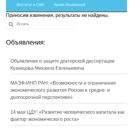
Сотрудники
Институт в СМИ
Архив объявлений
Приносим извинения, результаты не найдены.
Отчетность
Противодействие коррупции
Объявления:
Материалы для СМИ
Публикации
Объявление о защите докторской диссертации
Кузнецова Михаила Евгеньевича
Научная жизнь
МАЭФ-ИНП РАН: «Возможности и ограничения
Издания
экономического развития России в средне- и
долгосрочной перспективе»
Проблемы прогнозирования
О журнале
14 мая ЦДУ: «Развитие человеческого капитала как
фактор экономического роста»
Номера журналов